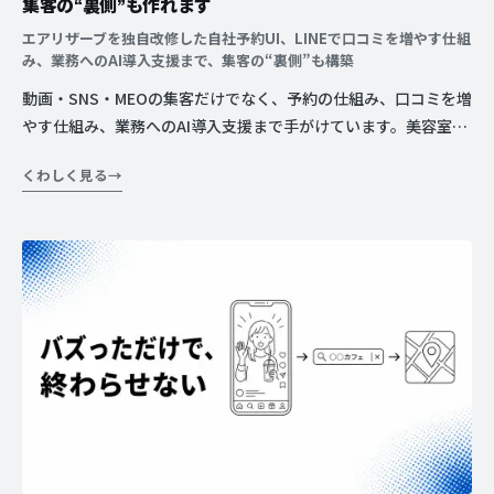
集客の“裏側”も作れます
エアリザーブを独自改修した自社予約UI、LINEで口コミを増やす仕組
み、業務へのAI導入支援まで、集客の“裏側”も構築
動画・SNS・MEOの集客だけでなく、予約の仕組み、口コミを増
やす仕組み、業務へのAI導入支援まで手がけています。美容室さ
んの自社予約UI、別の店舗さんのLINE口コミ施策——集客の“裏
くわしく見る
側”も作れる、その具体例です。