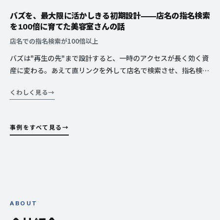
バズを、最大限に活かしきる初期設計——店名の指名検索
を100倍に育てた美容室さんの話
店名での指名検索が100倍以上
バズは"再生の先"まで設計すると、一時のアクセスが長く効く資
産に変わる。あえて直リンクを外して店名で検索させ、指名検索
を育てる。SNSとホームページを一人で握って、バズを予約まで
くわしく見る
一本で活かしきった美容室さんの話。
事例をすべて見る
ABOUT