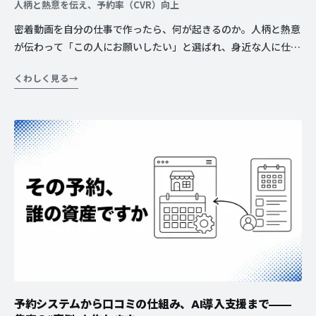
人柄と熱意を伝え、予約率（CVR）向上
密着動画を自分の仕事で作ったら、何が起きるのか。人柄と熱意
が伝わって「この人にお願いしたい」と選ばれ、身近な人に仕事
の顔を見てもらえ、そして自分の歩みが“生きた証”として残る。
くわしく見る
ある美容室さんの実例から。
予約システムから口コミの仕組み、AI導入支援まで——