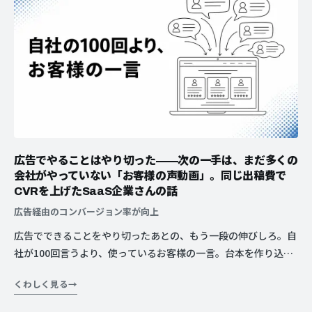
広告でやることはやり切った——次の一手は、まだ多くの
会社がやっていない「お客様の声動画」。同じ出稿費で
CVRを上げたSaaS企業さんの話
広告経由のコンバージョン率が向上
広告でできることをやり切ったあとの、もう一段の伸びしろ。自
社が100回言うより、使っているお客様の一言。台本を作り込ま
ずリアルな声を撮り、LP・HPの“受け皿”に置いたら、同じ出稿
くわしく見る
費で広告経由のCVRが上がった、あるSaaS企業さんの話。