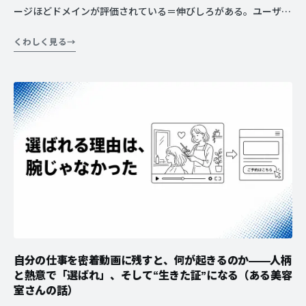
ージほどドメインが評価されている＝伸びしろがある。ユーザー
が何を知りたいかで動線を整えたら、検索30位が3位になった接
くわしく見る
骨院さんの実例。
自分の仕事を密着動画に残すと、何が起きるのか——人柄
と熱意で「選ばれ」、そして“生きた証”になる（ある美容
室さんの話）