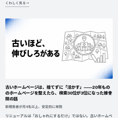
くわしく見る
られる。新規集客に始めたYouTubeが、既存患者のリピートま
で伸ばした接骨院さんの話。
古いホームページは、捨てずに「活かす」——20年もの
のホームページを整えたら、検索30位が3位になった接骨
院の話
新規患者が月4名以上、安定的に来院
リニューアルは「おしゃれにするだけ」ではない。古いホームペ