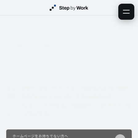
放置している
ホームページ、
活用したいなら
お任せください。
大阪・梅田のステップバイワーク、代表の上杉です。採用や
集客につながるホームページを、制作から映像まで
丸ごと一
気通貫
で。クリエイター本人に直接だから、中間マージンな
し・コスパ抜群です。
ホームページをお持ちでない方へ