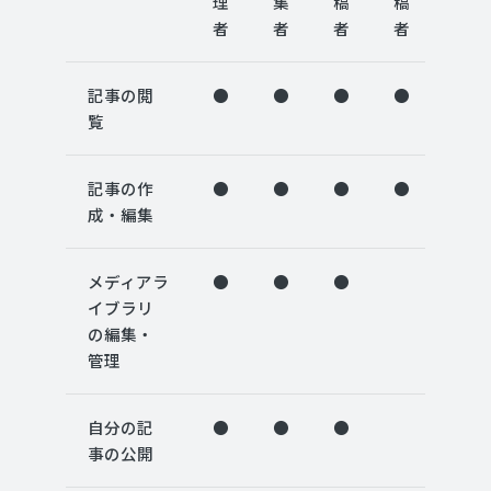
理
集
稿
稿
読
者
者
者
者
者
記事の閲
●
●
●
●
●
覧
記事の作
●
●
●
●
成・編集
メディアラ
●
●
●
イブラリ
の編集・
管理
自分の記
●
●
●
事の公開