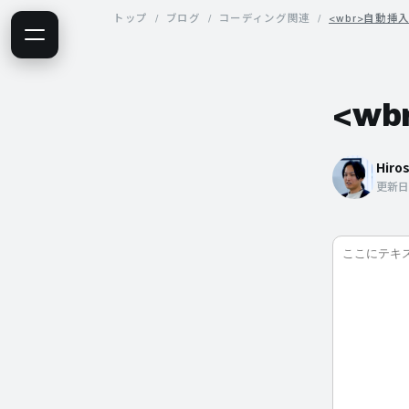
トップ
ブログ
コーディング関連
<wbr>自動
<w
Hiro
更新日 