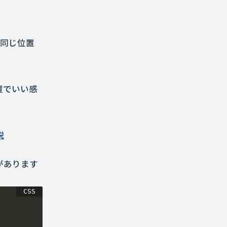
合と同じ位置
位置でいい感
説
があります