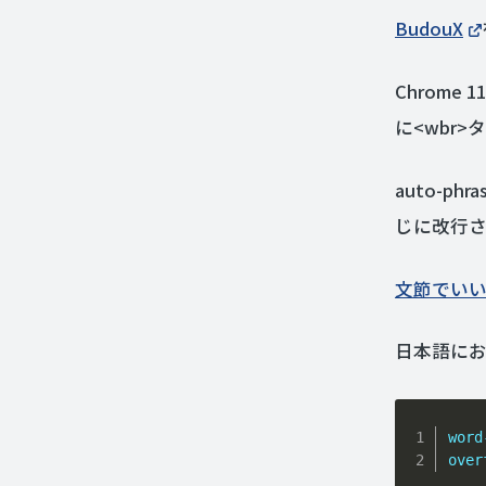
BudouX
Chrome
に<wbr
auto-
じに改行
文節でいい感
日本語にお
word
over