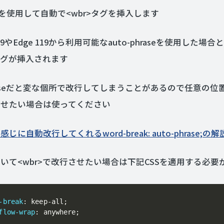
を使用して自動で<wbr>タグを挿入します
 119やEdge 119から利用可能なauto-phraseを使用した場
>タグが挿入されます
phraseだと変な個所で改行してしまうことがあるので任意の
させたい場合は使ってください
じに自動改行してくれるword-break: auto-phrase;の解
いて<wbr>で改行させたい場合は下記CSSを適用する必要
-break
:
 keep-all
;
flow-wrap
:
 anywhere
;